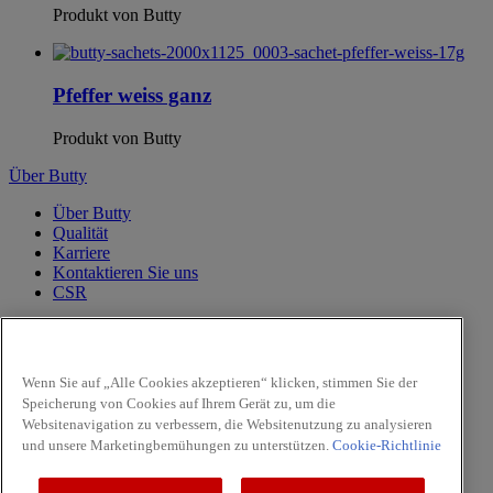
Produkt von Butty
Pfeffer weiss ganz
Produkt von Butty
Über Butty
Über Butty
Qualität
Karriere
Kontaktieren Sie uns
CSR
PRODUKTE
Pfeffer
Wenn Sie auf „Alle Cookies akzeptieren“ klicken, stimmen Sie der
Kräuter
Speicherung von Cookies auf Ihrem Gerät zu, um die
Aromamühlen
Websitenavigation zu verbessern, die Websitenutzung zu analysieren
Fleisch & Geflügel
Pilze
und unsere Marketingbemühungen zu unterstützen.
Cookie-Richtlinie
Facebook