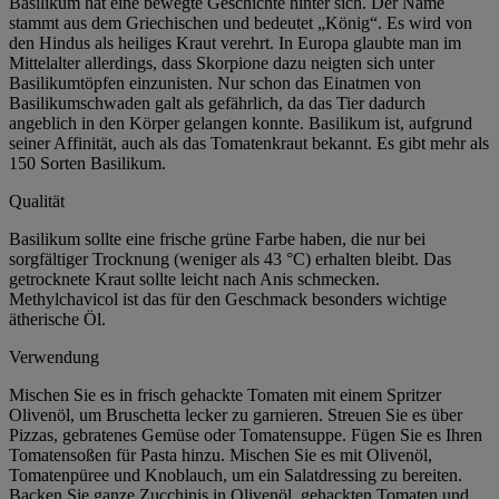
Basilikum hat eine bewegte Geschichte hinter sich. Der Name
stammt aus dem Griechischen und bedeutet „König“. Es wird von
den Hindus als heiliges Kraut verehrt. In Europa glaubte man im
Mittelalter allerdings, dass Skorpione dazu neigten sich unter
Basilikumtöpfen einzunisten. Nur schon das Einatmen von
Basilikumschwaden galt als gefährlich, da das Tier dadurch
angeblich in den Körper gelangen konnte. Basilikum ist, aufgrund
seiner Affinität, auch als das Tomatenkraut bekannt. Es gibt mehr als
150 Sorten Basilikum.
Qualität
Basilikum sollte eine frische grüne Farbe haben, die nur bei
sorgfältiger Trocknung (weniger als 43 °C) erhalten bleibt. Das
getrocknete Kraut sollte leicht nach Anis schmecken.
Methylchavicol ist das für den Geschmack besonders wichtige
ätherische Öl.
Verwendung
Mischen Sie es in frisch gehackte Tomaten mit einem Spritzer
Olivenöl, um Bruschetta lecker zu garnieren. Streuen Sie es über
Pizzas, gebratenes Gemüse oder Tomatensuppe. Fügen Sie es Ihren
Tomatensoßen für Pasta hinzu. Mischen Sie es mit Olivenöl,
Tomatenpüree und Knoblauch, um ein Salatdressing zu bereiten.
Backen Sie ganze Zucchinis in Olivenöl, gehackten Tomaten und