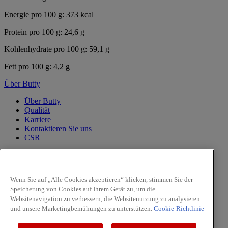
Energie pro 100 g: 373 kcal
Protein pro 100 g: 24,6 g
Kohlenhydrate pro 100 g: 59,1 g
Fett pro 100 g: 4,2 g
Über Butty
Über Butty
Qualität
Karriere
Kontaktieren Sie uns
CSR
PRODUKTE
Pfeffer
Wenn Sie auf „Alle Cookies akzeptieren“ klicken, stimmen Sie der
Kräuter
Speicherung von Cookies auf Ihrem Gerät zu, um die
Aromamühlen
Websitenavigation zu verbessern, die Websitenutzung zu analysieren
Fleisch & Geflügel
und unsere Marketingbemühungen zu unterstützen.
Cookie-Richtlinie
Pilze
Facebook