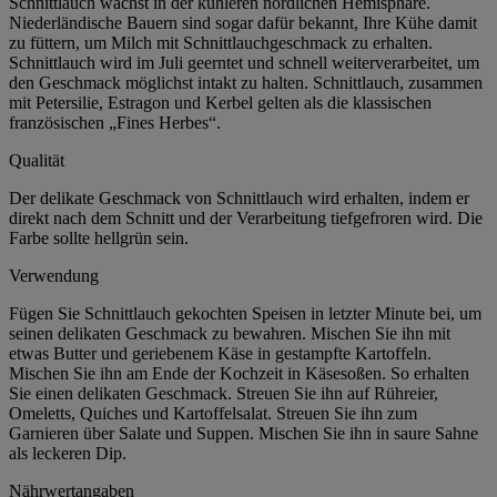
Schnittlauch wächst in der kühleren nördlichen Hemisphäre.
Niederländische Bauern sind sogar dafür bekannt, Ihre Kühe damit
zu füttern, um Milch mit Schnittlauchgeschmack zu erhalten.
Schnittlauch wird im Juli geerntet und schnell weiterverarbeitet, um
den Geschmack möglichst intakt zu halten. Schnittlauch, zusammen
mit Petersilie, Estragon und Kerbel gelten als die klassischen
französischen „Fines Herbes“.
Qualität
Der delikate Geschmack von Schnittlauch wird erhalten, indem er
direkt nach dem Schnitt und der Verarbeitung tiefgefroren wird. Die
Farbe sollte hellgrün sein.
Verwendung
Fügen Sie Schnittlauch gekochten Speisen in letzter Minute bei, um
seinen delikaten Geschmack zu bewahren. Mischen Sie ihn mit
etwas Butter und geriebenem Käse in gestampfte Kartoffeln.
Mischen Sie ihn am Ende der Kochzeit in Käsesoßen. So erhalten
Sie einen delikaten Geschmack. Streuen Sie ihn auf Rühreier,
Omeletts, Quiches und Kartoffelsalat. Streuen Sie ihn zum
Garnieren über Salate und Suppen. Mischen Sie ihn in saure Sahne
als leckeren Dip.
Nährwertangaben