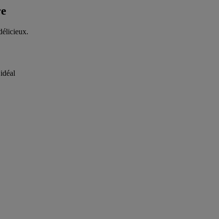
re
délicieux.
idéal