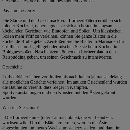
Geschmackes, der Farbe und des subtilen Aromas.
Passt am besten zu…
Die Stärke und der Geschmack von Lorbeerblättern erhöhen sich
mit der Kochzeit, daher eignen sie sich am besten in langsam
köchelnden Gerichten wie Eintöpfen und Soßen. Um klassischen
Soßen mehr Pfiff zu verleihen, können Sie ganze Blätter in die
kochende Brühe geben. Zerstoßen Sie die Blätter in Marinaden für
Grillfleisch und -geflügel oder mischen Sie sie beim Kochen in
Bolognesesoßen. Naschkatzen können ein Lorbeerblatt in den
Reispudding geben, um seinen Geschmack zu intensivieren.
Geschichte
Lorbeerblätter haben von Indien bis nach Italien jahrtausendelang
alle möglichen Gerichte verfeinert. Im antiken Griechenland wurden
die Bäume so verehrt, dass Sieger in Kämpfen,
Sportveranstaltungen und den Künsten mit den Ästen gekrönt
wurden.
Wussten Sie schon?
- Die Lorbeerbäume (oder Laurus nobilis), die wir benutzen,
wachsen wild. Um die Blätter zu ernten, werden die Äste
abgeschnitten, um neues Wachstum sicherzustellen, und dann im