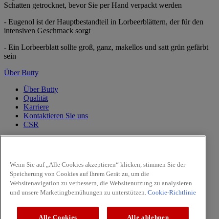
Schatten getrocknet, bevor Sie per Hand verpackt werden
- Eugenol ist der Hauptbestandteil in Lorbeerblättern, der für den
intensiven Geschmack sorgt
- Ein Lorbeerblatt sollte groß, ganz, makellos und satt grün gefärbt
sein
Über Butty
Über Butty
Qualität
Karriere
Kontaktieren Sie uns
CSR
PRODUKTE
Pfeffer
Wenn Sie auf „Alle Cookies akzeptieren“ klicken, stimmen Sie der
Kräuter
Speicherung von Cookies auf Ihrem Gerät zu, um die
Aromamühlen
Websitenavigation zu verbessern, die Websitenutzung zu analysieren
Fleisch & Geflügel
und unsere Marketingbemühungen zu unterstützen.
Cookie-Richtlinie
Pilze
Facebook
Alle Cookies
Alle ablehnen