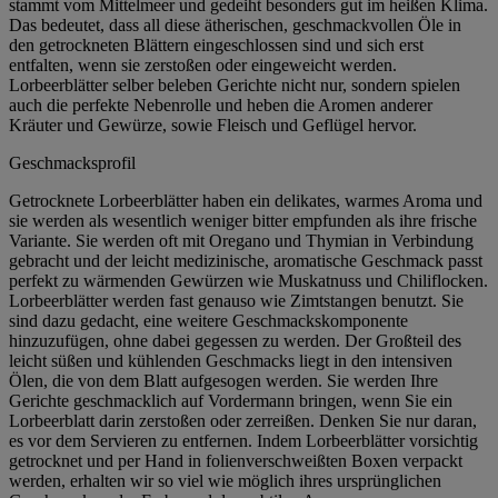
stammt vom Mittelmeer und gedeiht besonders gut im heißen Klima.
Das bedeutet, dass all diese ätherischen, geschmackvollen Öle in
den getrockneten Blättern eingeschlossen sind und sich erst
entfalten, wenn sie zerstoßen oder eingeweicht werden.
Lorbeerblätter selber beleben Gerichte nicht nur, sondern spielen
auch die perfekte Nebenrolle und heben die Aromen anderer
Kräuter und Gewürze, sowie Fleisch und Geflügel hervor.
Geschmacksprofil
Getrocknete Lorbeerblätter haben ein delikates, warmes Aroma und
sie werden als wesentlich weniger bitter empfunden als ihre frische
Variante. Sie werden oft mit Oregano und Thymian in Verbindung
gebracht und der leicht medizinische, aromatische Geschmack passt
perfekt zu wärmenden Gewürzen wie Muskatnuss und Chiliflocken.
Lorbeerblätter werden fast genauso wie Zimtstangen benutzt. Sie
sind dazu gedacht, eine weitere Geschmackskomponente
hinzuzufügen, ohne dabei gegessen zu werden. Der Großteil des
leicht süßen und kühlenden Geschmacks liegt in den intensiven
Ölen, die von dem Blatt aufgesogen werden. Sie werden Ihre
Gerichte geschmacklich auf Vordermann bringen, wenn Sie ein
Lorbeerblatt darin zerstoßen oder zerreißen. Denken Sie nur daran,
es vor dem Servieren zu entfernen. Indem Lorbeerblätter vorsichtig
getrocknet und per Hand in folienverschweißten Boxen verpackt
werden, erhalten wir so viel wie möglich ihres ursprünglichen