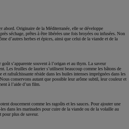
ier abord. Originaire de la Méditerranée, elle se développe
près séchage, prêtes à être libérées une fois broyées ou infusées. Non
rôme d’autres herbes et épices, ainsi que celui de la viande et de la
ur goût s’apparente souvent à l’origan et au thym. La saveur
. Les feuilles de laurier s’utilisent beaucoup comme les bâtons de
et rafraîchissante réside dans les huiles intenses imprégnées dans les
vir. Nous conservons autant que possible leur arôme subtil, leur couleur et
ent à l’aide d’un film.
mijotent doucement comme les ragoûts et les sauces. Pour ajouter une
-les dans les marinades pour cuire de la viande ou de la volaille au
t pour plus de saveur.