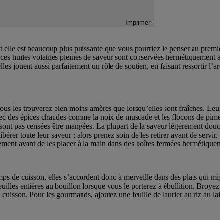
Imprimer
s et elle est beaucoup plus puissante que vous pourriez le penser au prem
s ces huiles volatiles pleines de saveur sont conservées hermétiquement a
elles jouent aussi parfaitement un rôle de soutien, en faisant ressortir l’a
 vous les trouverez bien moins amères que lorsqu’elles sont fraîches. Le
ec des épices chaudes comme la noix de muscade et les flocons de piment
sont pas censées être mangées. La plupart de la saveur légèrement douce 
a libérer toute leur saveur ; alors prenez soin de les retirer avant de ser
entement avant de les placer à la main dans des boîtes fermées hermétiquem
emps de cuisson, elles s’accordent donc à merveille dans des plats qui 
uilles entières au bouillon lorsque vous le porterez à ébullition. Broyez
cuisson. Pour les gourmands, ajoutez une feuille de laurier au riz au lai