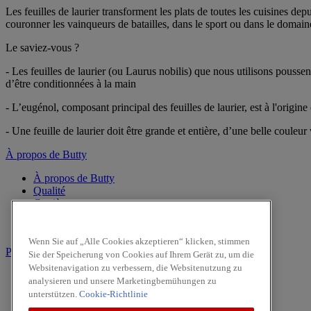
Les feuilles de laurier transforment les plats de toutes les cuisines dep
couronner les vainqueurs de batailles, dans le sport ou dans le domaine
Le saviez-vous ?
- Les feuilles de laurier (ou Laurus nobilis) que nous utilisons pousse
d’être conditionnées à la main
- L’eugénol, composant principal des feuilles de laurier, est à l'origin
- Une feuille de laurier doit être grande et entière, d’une belle couleur
À propos de Butty
À propos de Butty
Qualité
Carrière
Contactez nous
CSR
Wenn Sie auf „Alle Cookies akzeptieren“ klicken, stimmen
PRODUITS
Sie der Speicherung von Cookies auf Ihrem Gerät zu, um die
Websitenavigation zu verbessern, die Websitenutzung zu
Poivres
analysieren und unsere Marketingbemühungen zu
Herbes
unterstützen.
Cookie-Richtlinie
Moulins à Condiments