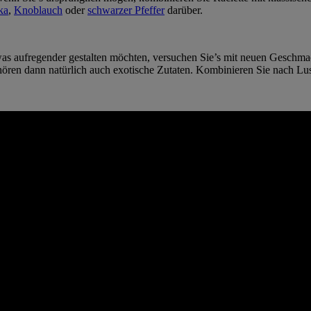
ka
,
Knoblauch
oder
schwarzer Pfeffer
darüber.
was aufregender gestalten möchten, versuchen Sie’s mit neuen Gesch
hören dann natürlich auch exotische Zutaten. Kombinieren Sie nach Lu