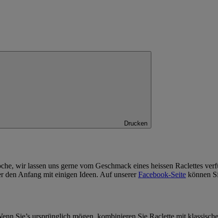
Drucken
che, wir lassen uns gerne vom Geschmack eines heissen Raclettes verf
er den Anfang mit einigen Ideen. Auf unserer
Facebook-Seite
können Sie
enn Sie’s ursprünglich mögen, kombinieren Sie Raclette mit klassisc