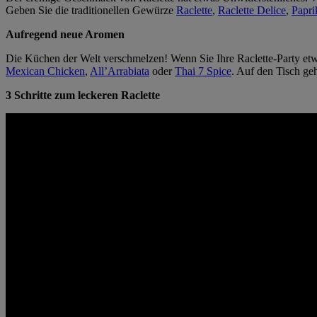
Geben Sie die traditionellen Gewürze
Raclette
,
Raclette Delice
,
Papri
Aufregend neue Aromen
Die Küchen der Welt verschmelzen! Wenn Sie Ihre Raclette-Party et
Mexican Chicken
,
All’Arrabiata
oder
Thai 7 Spice
. Auf den Tisch ge
3 Schritte zum leckeren Raclette