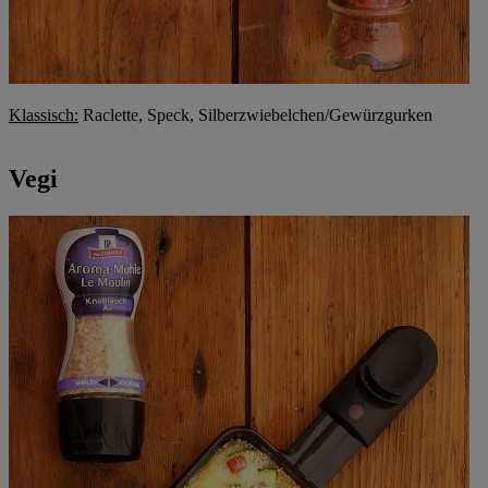
Klassisch:
Raclette, Speck, Silberzwiebelchen/Gewürzgurken
Vegi