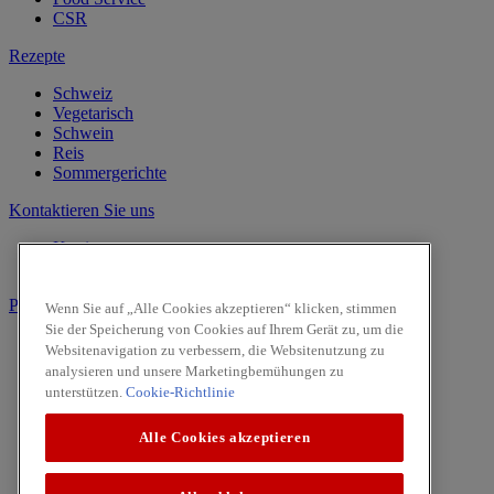
CSR
Rezepte
Schweiz
Vegetarisch
Schwein
Reis
Sommergerichte
Kontaktieren Sie uns
Karriere
Kontaktieren Sie uns
Produkte
Wenn Sie auf „Alle Cookies akzeptieren“ klicken, stimmen
Sie der Speicherung von Cookies auf Ihrem Gerät zu, um die
Vanille
Websitenavigation zu verbessern, die Websitenutzung zu
Kräuter
analysieren und unsere Marketingbemühungen zu
Gewürze
unterstützen.
Cookie-Richtlinie
Intense
Pasta & Pizza
Alle Cookies akzeptieren
Facebook
Youtube