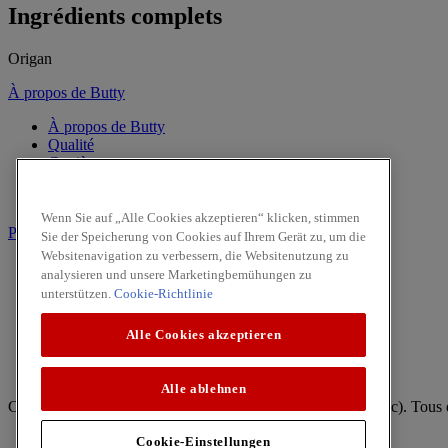
Ingrédients complets
Origan
À propos de Butty
À propos de Butty
Qualité
Carrière
Contactez nous
CSR
Wenn Sie auf „Alle Cookies akzeptieren“ klicken, stimmen
PRODUITS
Sie der Speicherung von Cookies auf Ihrem Gerät zu, um die
Websitenavigation zu verbessern, die Websitenutzung zu
Poivres
analysieren und unsere Marketingbemühungen zu
Herbes
unterstützen.
Cookie-Richtlinie
Moulins à Condiments
Viande & Volaill
Alle Cookies akzeptieren
Champignons
Facebook
Alle ablehnen
Copyright © 2026 McCormick (McCormick & Company, Inc). Tous dr
Règles de confidentialité
Cookie-Einstellungen