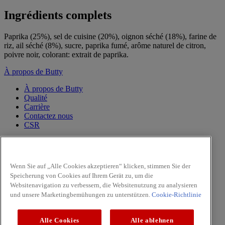
Ingrédients complets
Paprika (25%), sel de cuisine (20%), oignon séché (18%), farine de
riz, ail séché (8%), sucre, paprika fumé, arôme naturel de citron,
poivre noir, colorant: extrait de paprika.
À propos de Butty
À propos de Butty
Qualité
Carrière
Contactez nous
CSR
PRODUITS
Poivres
Wenn Sie auf „Alle Cookies akzeptieren“ klicken, stimmen Sie der
Herbes
Speicherung von Cookies auf Ihrem Gerät zu, um die
Moulins à Condiments
Websitenavigation zu verbessern, die Websitenutzung zu analysieren
Viande & Volaill
Champignons
und unsere Marketingbemühungen zu unterstützen.
Cookie-Richtlinie
Facebook
Alle Cookies
Alle ablehnen