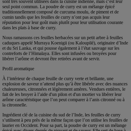
sont très souvent utilisées dans la cuisine indienne, mais c’est leur
seul point commun. La poudre de curry est un mélange épicé
traditionnellement composé de curcuma moulu, de piment et de
cumin tandis que les feuilles de curry n’ont pas acquis leur
réputation pour leur goût mais plutôt pour leur utilisation courante
dans les plats à base de curry.
Nous ramassons ces feuilles herbacées sur un petit arbre à feuilles
caduques appelé Murraya Koenigii (ou Kaloupilé), originaire d’Inde
et du Sri Lanka, et qui pousse également à l’état sauvage sur les
contreforts de l’Himalaya. Elles sont infusées ou broyées pour
libérer l’arôme et devront être retirées avant de servir.
Profil aromatique
À l’intérieur de chaque feuille de curry verte et brillante, une
explosion de saveur n’attend plus qu’à être libérée avec des nuances
chaleureuses, citronnées et légèrement amères. Vendues entières, le
fait de les broyer à l’aide d'un pilon et d'un mortier va libérer leur
arôme caractéristique que l’on peut comparer à l’anis citronné ou à
la citronnelle.
Ingrédient clé de la cuisine du sud de l’Inde, les feuilles de curry
s’utilisent à peu près de la même façon que l’on utilise les feuilles de
laurier en Occident. Pour sa part, la poudre de curry est un mélange
épicé avec divers degrés de piquant et de saveur. Elle sert de base à