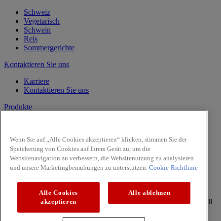
Schweiz
Vegetarisch
Schwein
Reis
Sommergerichte
Kontaktieren Sie uns
Karriere
Kontaktieren Sie uns
Produkte
Vanille
Kräuter
Wenn Sie auf „Alle Cookies akzeptieren“ klicken, stimmen Sie der
Gewürze
Speicherung von Cookies auf Ihrem Gerät zu, um die
Intense
Websitenavigation zu verbessern, die Websitenutzung zu analysieren
Pasta & Pizza
und unsere Marketingbemühungen zu unterstützen.
Cookie-Richtlinie
Facebook
Youtube
Alle Cookies
Alle ablehnen
Copyright © 2026 McCormick (McCormick & Company, Inc). All
akzeptieren
Rights Reserved