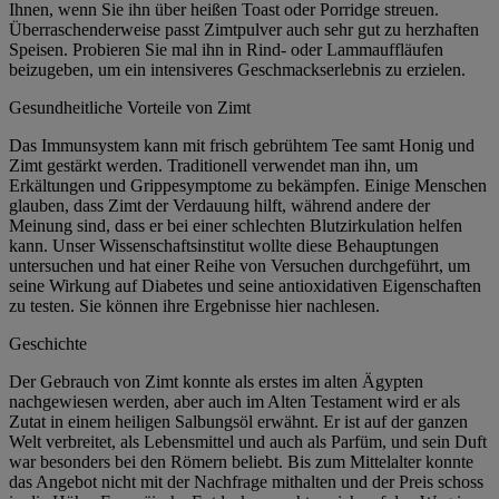
Ihnen, wenn Sie ihn über heißen Toast oder Porridge streuen.
Überraschenderweise passt Zimtpulver auch sehr gut zu herzhaften
Speisen. Probieren Sie mal ihn in Rind- oder Lammauffläufen
beizugeben, um ein intensiveres Geschmackserlebnis zu erzielen.
Gesundheitliche Vorteile von Zimt
Das Immunsystem kann mit frisch gebrühtem Tee samt Honig und
Zimt gestärkt werden. Traditionell verwendet man ihn, um
Erkältungen und Grippesymptome zu bekämpfen. Einige Menschen
glauben, dass Zimt der Verdauung hilft, während andere der
Meinung sind, dass er bei einer schlechten Blutzirkulation helfen
kann. Unser Wissenschaftsinstitut wollte diese Behauptungen
untersuchen und hat einer Reihe von Versuchen durchgeführt, um
seine Wirkung auf Diabetes und seine antioxidativen Eigenschaften
zu testen. Sie können ihre Ergebnisse hier nachlesen.
Geschichte
Der Gebrauch von Zimt konnte als erstes im alten Ägypten
nachgewiesen werden, aber auch im Alten Testament wird er als
Zutat in einem heiligen Salbungsöl erwähnt. Er ist auf der ganzen
Welt verbreitet, als Lebensmittel und auch als Parfüm, und sein Duft
war besonders bei den Römern beliebt. Bis zum Mittelalter konnte
das Angebot nicht mit der Nachfrage mithalten und der Preis schoss