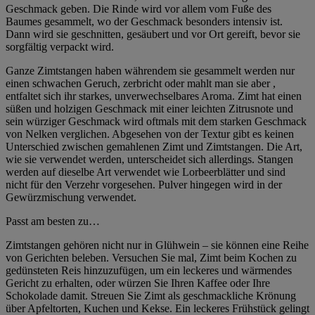
Geschmack geben. Die Rinde wird vor allem vom Fuße des
Baumes gesammelt, wo der Geschmack besonders intensiv ist.
Dann wird sie geschnitten, gesäubert und vor Ort gereift, bevor sie
sorgfältig verpackt wird.
Ganze Zimtstangen haben währendem sie gesammelt werden nur
einen schwachen Geruch, zerbricht oder mahlt man sie aber ,
entfaltet sich ihr starkes, unverwechselbares Aroma. Zimt hat einen
süßen und holzigen Geschmack mit einer leichten Zitrusnote und
sein würziger Geschmack wird oftmals mit dem starken Geschmack
von Nelken verglichen. Abgesehen von der Textur gibt es keinen
Unterschied zwischen gemahlenen Zimt und Zimtstangen. Die Art,
wie sie verwendet werden, unterscheidet sich allerdings. Stangen
werden auf dieselbe Art verwendet wie Lorbeerblätter und sind
nicht für den Verzehr vorgesehen. Pulver hingegen wird in der
Gewürzmischung verwendet.
Passt am besten zu…
Zimtstangen gehören nicht nur in Glühwein – sie können eine Reihe
von Gerichten beleben. Versuchen Sie mal, Zimt beim Kochen zu
gedünsteten Reis hinzuzufügen, um ein leckeres und wärmendes
Gericht zu erhalten, oder würzen Sie Ihren Kaffee oder Ihre
Schokolade damit. Streuen Sie Zimt als geschmackliche Krönung
über Apfeltorten, Kuchen und Kekse. Ein leckeres Frühstück gelingt