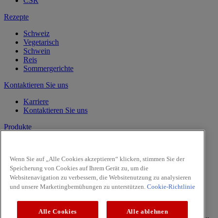
CSR
Rezepte
Schweiz
Vegetarisch
Schwein
Reis
Sommergerichte
Kontaktieren Sie uns
Karriere
Kontaktieren Sie uns
Produkte
Vanille
Kräuter
Wenn Sie auf „Alle Cookies akzeptieren“ klicken, stimmen Sie der
Gewürze
Speicherung von Cookies auf Ihrem Gerät zu, um die
Intense
Websitenavigation zu verbessern, die Websitenutzung zu analysieren
Pasta & Pizza
und unsere Marketingbemühungen zu unterstützen.
Cookie-Richtlinie
Facebook
Youtube
Alle Cookies
Alle ablehnen