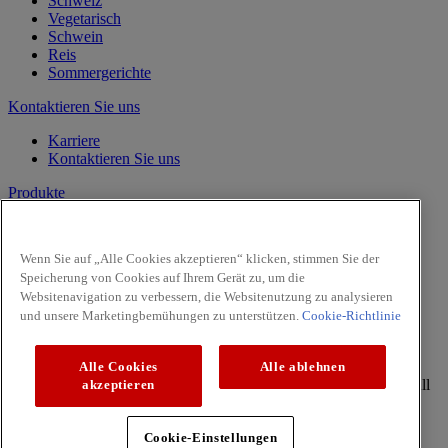
Schweiz
Vegetarisch
Schwein
Reis
Sommergerichte
Kontaktieren Sie uns
Karriere
Kontaktieren Sie uns
Produkte
Vanille
Kräuter
Wenn Sie auf „Alle Cookies akzeptieren“ klicken, stimmen Sie der
Gewürze
Speicherung von Cookies auf Ihrem Gerät zu, um die
Intense
Websitenavigation zu verbessern, die Websitenutzung zu analysieren
Pasta & Pizza
und unsere Marketingbemühungen zu unterstützen.
Cookie-Richtlinie
Facebook
Youtube
Alle Cookies
Alle ablehnen
Copyright © 2026 McCormick (McCormick & Company, Inc). All
akzeptieren
Rights Reserved
Datenschutzrichtlinie
Cookie-Einstellungen