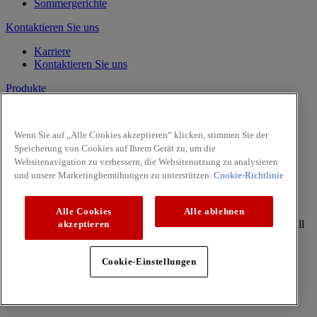
Sommergerichte
Kontaktieren Sie uns
Karriere
Kontaktieren Sie uns
Produkte
Vanille
Kräuter
Wenn Sie auf „Alle Cookies akzeptieren“ klicken, stimmen Sie der
Gewürze
Speicherung von Cookies auf Ihrem Gerät zu, um die
Intense
Websitenavigation zu verbessern, die Websitenutzung zu analysieren
Pasta & Pizza
und unsere Marketingbemühungen zu unterstützen.
Cookie-Richtlinie
Facebook
Youtube
Alle Cookies
Alle ablehnen
Copyright © 2026 McCormick (McCormick & Company, Inc). All
akzeptieren
Rights Reserved
Datenschutzrichtlinie
Cookie-Einstellungen
Cookie-Richtlinie
Allgemeine Geschäftsbedingungen
Site Map