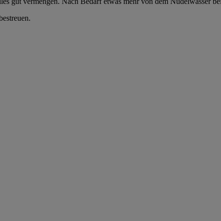
lles gut vermengen. Nach Bedarf etwas mehr von dem Nudelwasser bei
bestreuen.