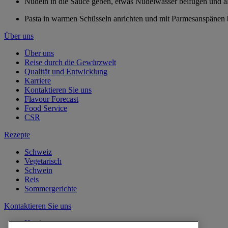
Nudeln in die Sauce geben, etwas Nudelwasser beifügen und a
Pasta in warmen Schüsseln anrichten und mit Parmesanspänen 
Über uns
Über uns
Reise durch die Gewürzwelt
Qualität und Entwicklung
Karriere
Kontaktieren Sie uns
Flavour Forecast
Food Service
CSR
Rezepte
Schweiz
Vegetarisch
Schwein
Reis
Sommergerichte
Kontaktieren Sie uns
Karriere