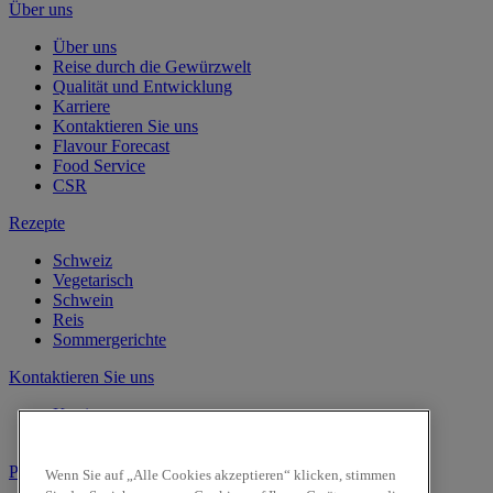
Über uns
Über uns
Reise durch die Gewürzwelt
Qualität und Entwicklung
Karriere
Kontaktieren Sie uns
Flavour Forecast
Food Service
CSR
Rezepte
Schweiz
Vegetarisch
Schwein
Reis
Sommergerichte
Kontaktieren Sie uns
Karriere
Kontaktieren Sie uns
Produkte
Wenn Sie auf „Alle Cookies akzeptieren“ klicken, stimmen