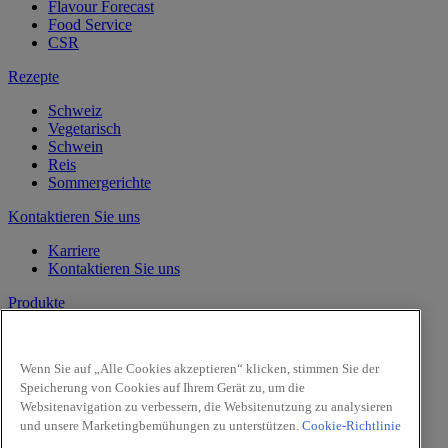
Flavour Forecast
Food Service
CSR
Rezepte
Schweiz
Vegetarisch
Schwein
Reis
Sommergerichte
Kontaktieren Sie uns
Karriere
Kontaktieren Sie uns
Produkte
Vanille
Kräuter
Wenn Sie auf „Alle Cookies akzeptieren“ klicken, stimmen Sie der
Gewürze
Speicherung von Cookies auf Ihrem Gerät zu, um die
Intense
Websitenavigation zu verbessern, die Websitenutzung zu analysieren
Pasta & Pizza
und unsere Marketingbemühungen zu unterstützen.
Cookie-Richtlinie
Facebook