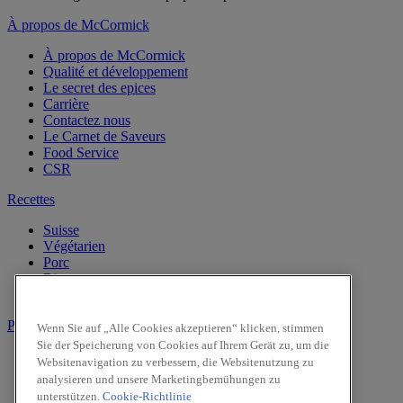
À propos de McCormick
À propos de McCormick
Qualité et développement
Le secret des epices
Carrière
Contactez nous
Le Carnet de Saveurs
Food Service
CSR
Recettes
Suisse
Végétarien
Porc
Riz
Repas en été
Produits
Wenn Sie auf „Alle Cookies akzeptieren“ klicken, stimmen
Sie der Speicherung von Cookies auf Ihrem Gerät zu, um die
Vanille
Websitenavigation zu verbessern, die Websitenutzung zu
Herbes
analysieren und unsere Marketingbemühungen zu
Epices
unterstützen.
Cookie-Richtlinie