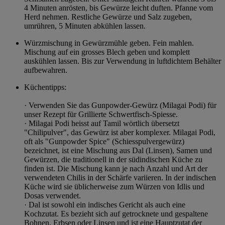
4 Minuten anrösten, bis Gewürze leicht duften. Pfanne vom
Herd nehmen. Restliche Gewürze und Salz zugeben,
umrühren, 5 Minuten abkühlen lassen.
Würzmischung in Gewürzmühle geben. Fein mahlen.
Mischung auf ein grosses Blech geben und komplett
auskühlen lassen. Bis zur Verwendung in luftdichtem Behälter
aufbewahren.
Küchentipps:
· Verwenden Sie das Gunpowder-Gewürz (Milagai Podi) für
unser Rezept für Grillierte Schwertfisch-Spiesse.
· Milagai Podi heisst auf Tamil wörtlich übersetzt
"Chilipulver", das Gewürz ist aber komplexer. Milagai Podi,
oft als "Gunpowder Spice" (Schiesspulvergewürz)
bezeichnet, ist eine Mischung aus Dal (Linsen), Samen und
Gewürzen, die traditionell in der südindischen Küche zu
finden ist. Die Mischung kann je nach Anzahl und Art der
verwendeten Chilis in der Schärfe variieren. In der indischen
Küche wird sie üblicherweise zum Würzen von Idlis und
Dosas verwendet.
· Dal ist sowohl ein indisches Gericht als auch eine
Kochzutat. Es bezieht sich auf getrocknete und gespaltene
Bohnen, Erbsen oder Linsen und ist eine Hauptzutat der