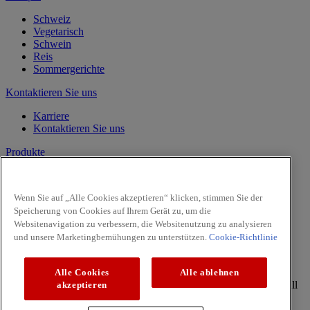
Schweiz
Vegetarisch
Schwein
Reis
Sommergerichte
Kontaktieren Sie uns
Karriere
Kontaktieren Sie uns
Produkte
Vanille
Kräuter
Wenn Sie auf „Alle Cookies akzeptieren“ klicken, stimmen Sie der
Gewürze
Speicherung von Cookies auf Ihrem Gerät zu, um die
Intense
Websitenavigation zu verbessern, die Websitenutzung zu analysieren
Pasta & Pizza
und unsere Marketingbemühungen zu unterstützen.
Cookie-Richtlinie
Facebook
Youtube
Alle Cookies
Alle ablehnen
Copyright © 2026 McCormick (McCormick & Company, Inc). All
akzeptieren
Rights Reserved