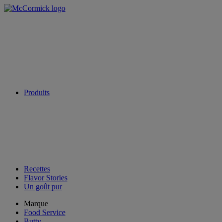
Produits
Recettes
Flavor Stories
Un goût pur
Marque
Food Service
Butty