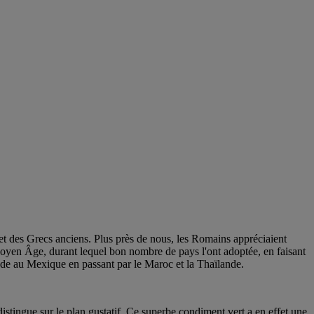
 et des Grecs anciens. Plus près de nous, les Romains appréciaient
 Moyen Âge, durant lequel bon nombre de pays l'ont adoptée, en faisant
'Inde au Mexique en passant par le Maroc et la Thaïlande.
 distingue sur le plan gustatif. Ce superbe condiment vert a en effet une