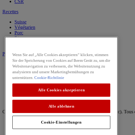
CSR
Recettes
Suisse
Végétarien
Porc
Riz
Repas en été
Produits
Wenn Sie auf „Alle Cookies akzeptieren“ klicken, stimmen
Sie der Speicherung von Cookies auf Ihrem Gerät zu, um die
Vanille
Websitenavigation zu verbessern, die Websitenutzung zu
Herbes
analysieren und unsere Marketingbemühungen zu
Epices
unterstützen.
Cookie-Richtlinie
Intense
Pasta & Pizza
Alle Cookies akzeptieren
Facebook
Youtube
Alle ablehnen
Copyright © 2026 McCormick (McCormick & Company, Inc). Tous dr
Règles de confidentialité
Cookie-Einstellungen
Politique relative aux cookies
Termes & Conditions