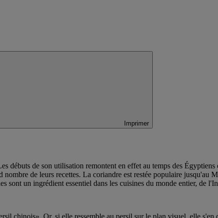
Imprimer
 Les débuts de son utilisation remontent en effet au temps des Égyptiens
nd nombre de leurs recettes. La coriandre est restée populaire jusqu'au
les sont un ingrédient essentiel dans les cuisines du monde entier, de l
sil chinois». Or, si elle ressemble au persil sur le plan visuel, elle s'en