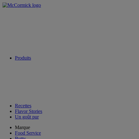
Produits
Recettes
Flavor Stories
Un goût pur
Marque
Food Service
Butty