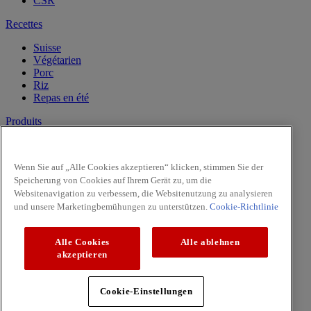
CSR
Recettes
Suisse
Végétarien
Porc
Riz
Repas en été
Produits
Vanille
Herbes
Wenn Sie auf „Alle Cookies akzeptieren“ klicken, stimmen Sie der
Epices
Speicherung von Cookies auf Ihrem Gerät zu, um die
Intense
Websitenavigation zu verbessern, die Websitenutzung zu analysieren
Pasta & Pizza
und unsere Marketingbemühungen zu unterstützen.
Cookie-Richtlinie
Facebook
Youtube
Alle Cookies
Alle ablehnen
Copyright © 2026 McCormick (McCormick & Company, Inc).
akzeptieren
Tous droits réservés
Règles de confidentialité
Cookie-Einstellungen
Politique relative aux cookies