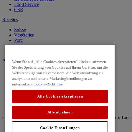
Food Service
CSR
Recettes
Suisse
Végétarien
Porc
Riz
Repas en été
Produits
Wenn Sie auf „Alle Cookies akzeptieren“ klicken, stimmen
Sie der Speicherung von Cookies auf Ihrem Gerät zu, um die
Vanille
Websitenavigation zu verbessern, die Websitenutzung zu
Herbes
analysieren und unsere Marketingbemühungen zu
Epices
unterstützen.
Cookie-Richtlinie
Intense
Pasta & Pizza
Alle Cookies akzeptieren
Facebook
Youtube
Alle ablehnen
Copyright © 2026 McCormick (McCormick & Company, Inc). Tous dr
Règles de confidentialité
Cookie-Einstellungen