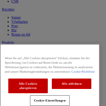
CSR
Recettes
Suisse
Végétarien
Porc
Riz
Repas en été
Produits
Vanille
Herbes
Wenn Sie auf „Alle Cookies akzeptieren“ klicken, stimmen Sie der
Epices
Speicherung von Cookies auf Ihrem Gerät zu, um die
Intense
Websitenavigation zu verbessern, die Websitenutzung zu analysieren
Pasta & Pizza
und unsere Marketingbemühungen zu unterstützen.
Cookie-Richtlinie
Facebook
Youtube
Alle Cookies
Alle ablehnen
Copyright © 2026 McCormick (McCormick & Company, Inc).
akzeptieren
Tous droits réservés
Règles de confidentialité
Cookie-Einstellungen
Politique relative aux cookies