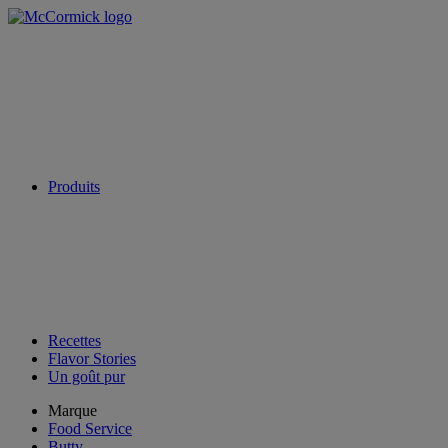
Produits
Recettes
Flavor Stories
Un goût pur
Marque
Food Service
Butty