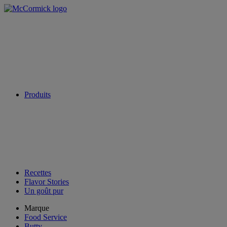
Produits
Recettes
Flavor Stories
Un goût pur
Marque
Food Service
Butty