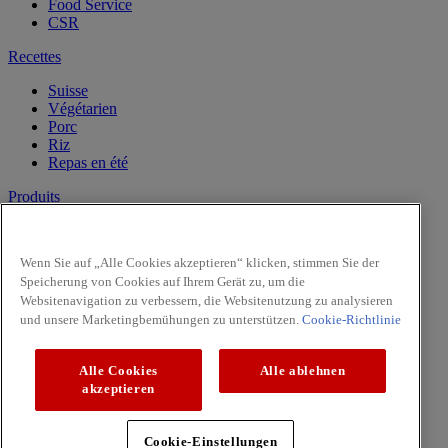
Food Service
CSR
Recettes
Suisse
Végétarien
Porc
Riz
Repas en été
Produits
Vanille
Herbes
Wenn Sie auf „Alle Cookies akzeptieren“ klicken, stimmen Sie der
Epices
Speicherung von Cookies auf Ihrem Gerät zu, um die
Intense
Websitenavigation zu verbessern, die Websitenutzung zu analysieren
Pasta & Pizza
und unsere Marketingbemühungen zu unterstützen.
Cookie-Richtlinie
Facebook
Youtube
Alle Cookies
Alle ablehnen
Copyright © 2026 McCormick (McCormick & Company, Inc).
akzeptieren
Tous droits réservés
Règles de confidentialité
Cookie-Einstellungen