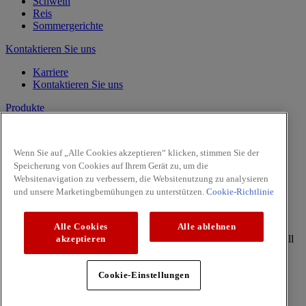
Schwein
Reis
Sommergerichte
Kontaktieren Sie uns
Karriere
Kontaktieren Sie uns
Produkte
Vanille
Kräuter
Wenn Sie auf „Alle Cookies akzeptieren“ klicken, stimmen Sie der
Gewürze
Speicherung von Cookies auf Ihrem Gerät zu, um die
Intense
Websitenavigation zu verbessern, die Websitenutzung zu analysieren
Pasta & Pizza
und unsere Marketingbemühungen zu unterstützen.
Cookie-Richtlinie
Facebook
Youtube
Alle Cookies
Alle ablehnen
Copyright © 2026 McCormick (McCormick & Company, Inc). All
akzeptieren
Rights Reserved
Datenschutzrichtlinie
Cookie-Einstellungen
Cookie-Richtlinie
Allgemeine Geschäftsbedingungen