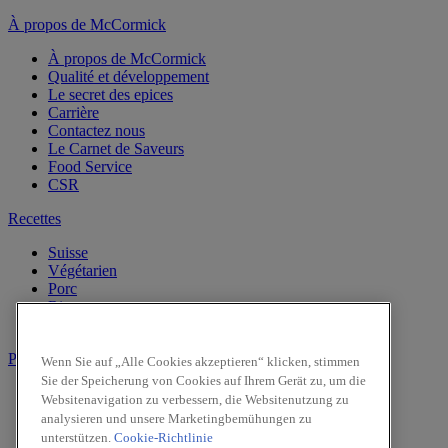
À propos de McCormick
À propos de McCormick
Qualité et développement
Le secret des epices
Carrière
Contactez nous
Le Carnet de Saveurs
Food Service
CSR
Recettes
Suisse
Végétarien
Porc
Riz
Repas en été
Produits
Wenn Sie auf „Alle Cookies akzeptieren“ klicken, stimmen
Sie der Speicherung von Cookies auf Ihrem Gerät zu, um die
Vanille
Websitenavigation zu verbessern, die Websitenutzung zu
Herbes
analysieren und unsere Marketingbemühungen zu
Epices
unterstützen.
Cookie-Richtlinie
Intense