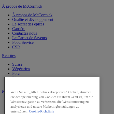
À propos de McCormick
À propos de McCormick
Qualité et développement
Le secret des epices
Carrière
Contactez nous
Le Carnet de Saveurs
Food Service
CSR
Recettes
Suisse
Végétarien
Porc
Riz
Repas en été
Produits
Wenn Sie auf „Alle Cookies akzeptieren“ klicken, stimmen
Sie der Speicherung von Cookies auf Ihrem Gerät zu, um die
Vanille
Websitenavigation zu verbessern, die Websitenutzung zu
Herbes
analysieren und unsere Marketingbemühungen zu
Epices
unterstützen.
Cookie-Richtlinie
Intense