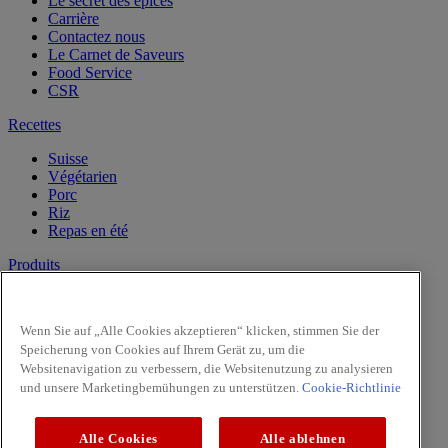
Le secret des epices
Carrière
Contactez nous
Le Carnet de Saveurs
Food Service
CSR
Recettes
Suisse
Végétarien
Porc
Riz
Repas en été
Produits
Vanille
Herbes
Wenn Sie auf „Alle Cookies akzeptieren“ klicken, stimmen Sie der
Epices
Speicherung von Cookies auf Ihrem Gerät zu, um die
Intense
Websitenavigation zu verbessern, die Websitenutzung zu analysieren
Pasta & Pizza
und unsere Marketingbemühungen zu unterstützen.
Cookie-Richtlinie
Facebook
Youtube
Alle Cookies
Alle ablehnen