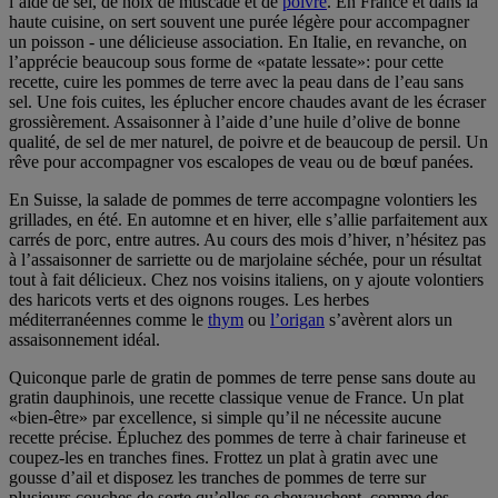
l’aide de sel, de noix de muscade et de
poivre
. En France et dans la
haute cuisine, on sert souvent une purée légère pour accompagner
un poisson - une délicieuse association. En Italie, en revanche, on
l’apprécie beaucoup sous forme de «patate lessate»: pour cette
recette, cuire les pommes de terre avec la peau dans de l’eau sans
sel. Une fois cuites, les éplucher encore chaudes avant de les écraser
grossièrement. Assaisonner à l’aide d’une huile d’olive de bonne
qualité, de sel de mer naturel, de poivre et de beaucoup de persil. Un
rêve pour accompagner vos escalopes de veau ou de bœuf panées.
En Suisse, la salade de pommes de terre accompagne volontiers les
grillades, en été. En automne et en hiver, elle s’allie parfaitement aux
carrés de porc, entre autres. Au cours des mois d’hiver, n’hésitez pas
à l’assaisonner de sarriette ou de marjolaine séchée, pour un résultat
tout à fait délicieux. Chez nos voisins italiens, on y ajoute volontiers
des haricots verts et des oignons rouges. Les herbes
méditerranéennes comme le
thym
ou
l’origan
s’avèrent alors un
assaisonnement idéal.
Quiconque parle de gratin de pommes de terre pense sans doute au
gratin dauphinois, une recette classique venue de France. Un plat
«bien-être» par excellence, si simple qu’il ne nécessite aucune
recette précise. Épluchez des pommes de terre à chair farineuse et
coupez-les en tranches fines. Frottez un plat à gratin avec une
gousse d’ail et disposez les tranches de pommes de terre sur
plusieurs couches de sorte qu’elles se chevauchent, comme des