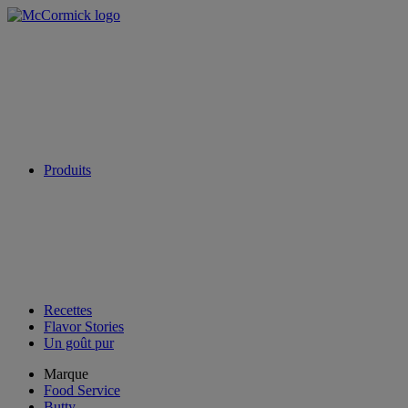
Produits
Recettes
Flavor Stories
Un goût pur
Marque
Food Service
Butty