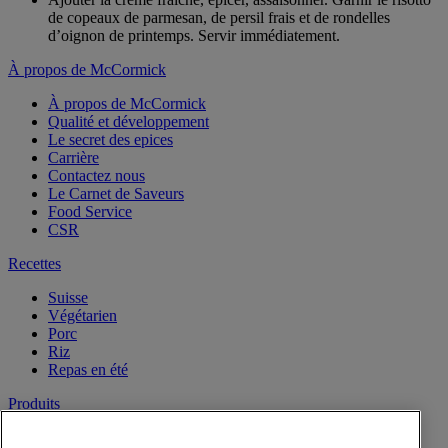
de copeaux de parmesan, de persil frais et de rondelles
d’oignon de printemps. Servir immédiatement.
À propos de McCormick
À propos de McCormick
Qualité et développement
Le secret des epices
Carrière
Contactez nous
Le Carnet de Saveurs
Food Service
CSR
Recettes
Suisse
Végétarien
Porc
Riz
Repas en été
Produits
Vanille