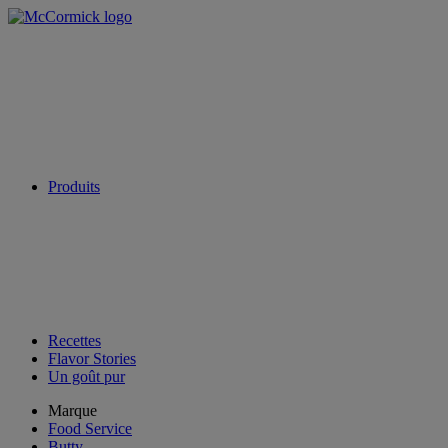
Produits
Recettes
Flavor Stories
Un goût pur
Marque
Food Service
Butty