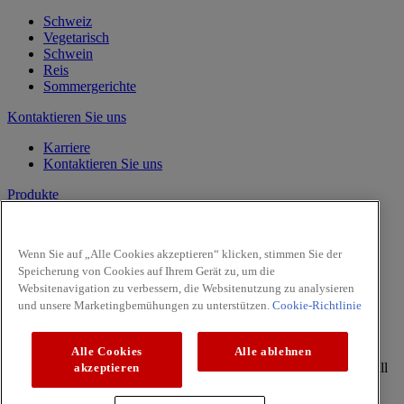
Schweiz
Vegetarisch
Schwein
Reis
Sommergerichte
Kontaktieren Sie uns
Karriere
Kontaktieren Sie uns
Produkte
Vanille
Kräuter
Wenn Sie auf „Alle Cookies akzeptieren“ klicken, stimmen Sie der
Gewürze
Speicherung von Cookies auf Ihrem Gerät zu, um die
Intense
Websitenavigation zu verbessern, die Websitenutzung zu analysieren
Pasta & Pizza
und unsere Marketingbemühungen zu unterstützen.
Cookie-Richtlinie
Facebook
Youtube
Alle Cookies
Alle ablehnen
Copyright © 2026 McCormick (McCormick & Company, Inc). All
akzeptieren
Rights Reserved