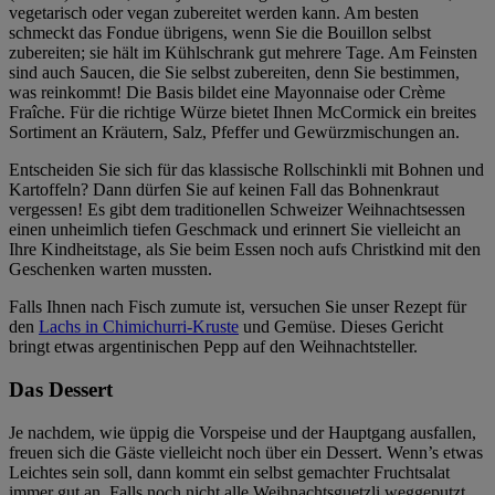
vegetarisch oder vegan zubereitet werden kann. Am besten
schmeckt das Fondue übrigens, wenn Sie die Bouillon selbst
zubereiten; sie hält im Kühlschrank gut mehrere Tage. Am Feinsten
sind auch Saucen, die Sie selbst zubereiten, denn Sie bestimmen,
was reinkommt! Die Basis bildet eine Mayonnaise oder Crème
Fraîche. Für die richtige Würze bietet Ihnen McCormick ein breites
Sortiment an Kräutern, Salz, Pfeffer und Gewürzmischungen an.
Entscheiden Sie sich für das klassische Rollschinkli mit Bohnen und
Kartoffeln? Dann dürfen Sie auf keinen Fall das Bohnenkraut
vergessen! Es gibt dem traditionellen Schweizer Weihnachtsessen
einen unheimlich tiefen Geschmack und erinnert Sie vielleicht an
Ihre Kindheitstage, als Sie beim Essen noch aufs Christkind mit den
Geschenken warten mussten.
Falls Ihnen nach Fisch zumute ist, versuchen Sie unser Rezept für
den
Lachs in Chimichurri-Kruste
und Gemüse. Dieses Gericht
bringt etwas argentinischen Pepp auf den Weihnachtsteller.
Das Dessert
Je nachdem, wie üppig die Vorspeise und der Hauptgang ausfallen,
freuen sich die Gäste vielleicht noch über ein Dessert. Wenn’s etwas
Leichtes sein soll, dann kommt ein selbst gemachter Fruchtsalat
immer gut an. Falls noch nicht alle Weihnachtsguetzli weggeputzt