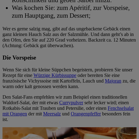
Rohschinken und geben Salbei hinzu.
Was kochen Sie: zum Apéritif, zur Vorspeise,
zum Hauptgang, zum Dessert;
Wer es gerne salzig mag, gibt auf das ungebackene Gebäck einen
ganz kleinen Hauch Salz aus der Salzmühle. Und dann geht’s ab in
den Ofen, den Sie auf 220 Grad vorheizen. Backzeit ca. 12 Minuten
(Achtung: Gebäck gut überwachen).
Die Vorspeise
Wenn Sie sich für kleine Süppchen begeistern, probieren Sie unser
Rezept für eine
Würzige Kürbissuppe
oder bereiten Sie eine
französische Vichyssoise mit Kartoffeln, Lauch und
Majoran
zu, die
warm oder kalt genossen werden kann.
Den Salat-Fans empfehlen wir zum Beispiel einen traditionellen
Waldorf-Salat, der mit etwas
Currypulver
sehr lecker wird; einen
Rotkabis-Salat mit Trauben und Petersilie, oder einen
Fenchselsalat
mit Orangen
der mit
Meersalz
und
Orangenpfeffer
besonders fein
ist.