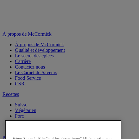
À propos de McCormick
À propos de McCormick
Qualité et développement
Le secret des epices
Carrière
Contactez nous
Le Carnet de Saveurs
Food Service
CSR
Recettes
Suisse
Végétarien
Porc
Riz
Repas en été
Produits
Wenn Sie auf „Alle Cookies akzeptieren“ klicken, stimmen